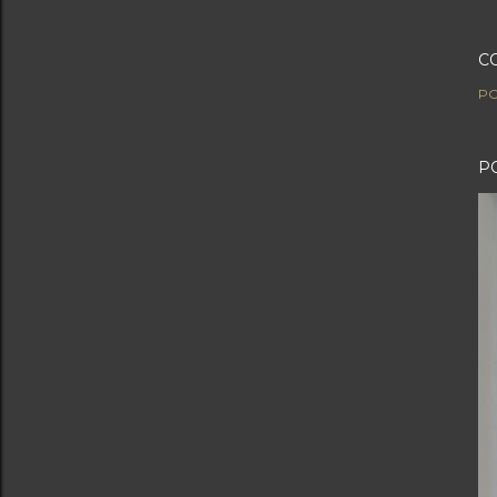
C
PO
P