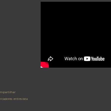
mpartilhar
rcadores:
entrevista