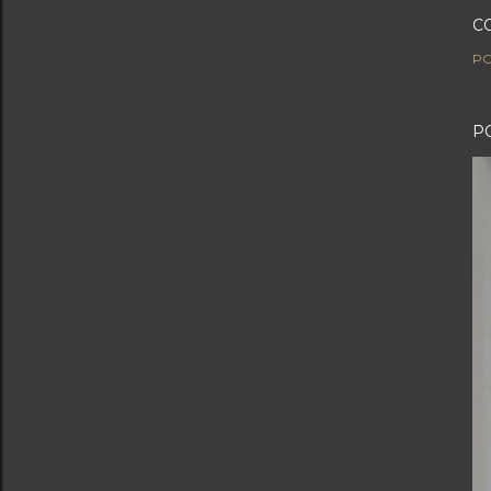
C
PO
P