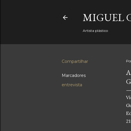
MIGUEL 
Artista plástico
Compartilhar
Po
A
Marcadores
G
entrevista
Ví
Gu
Ed
21