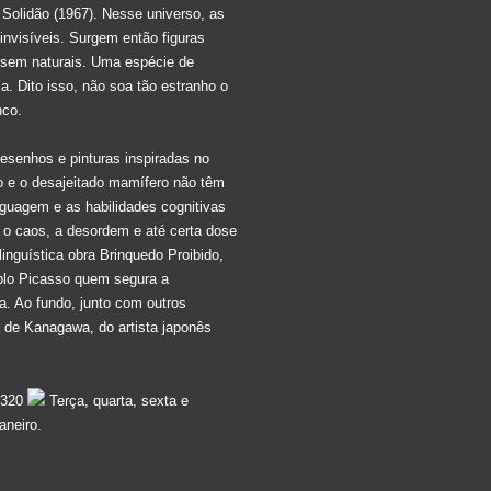
Solidão (1967). Nesse universo, as
 invisíveis. Surgem então figuras
ossem naturais. Uma espécie de
. Dito isso, não soa tão estranho o
nco.
desenhos e pinturas inspiradas no
mão e o desajeitado mamífero não têm
nguagem e as habilidades cognitivas
 o caos, a desordem e até certa dose
nguística obra Brinquedo Proibido,
ablo Picasso quem segura a
a. Ao fundo, junto com outros
 de Kanagawa, do artista japonês
4320
Terça, quarta, sexta e
aneiro.