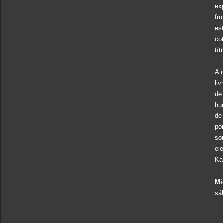
ex
fr
es
co
tí
A 
li
de
hu
de
po
so
el
Ka
Mi
sá