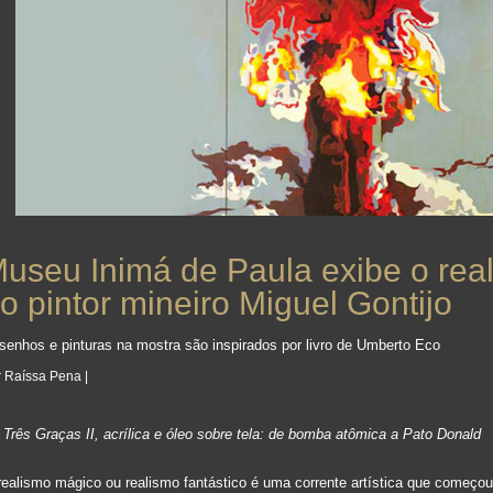
useu Inimá de Paula exibe o real
o pintor mineiro Miguel Gontijo
senhos e pinturas na mostra são inspirados por livro de Umberto Eco
r Raíssa Pena |
 Três Graças II, acrílica e óleo sobre tela: de bomba atômica a Pato Donald
realismo mágico ou realismo fantástico é uma corrente artística que começou