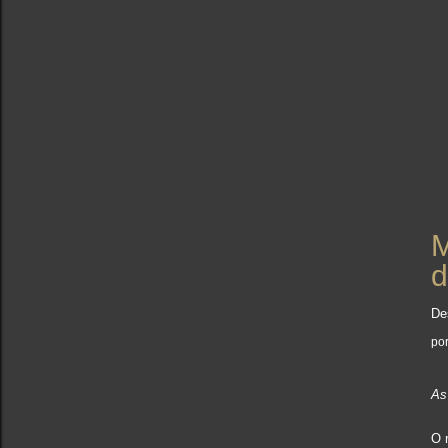
M
d
De
po
As
O 