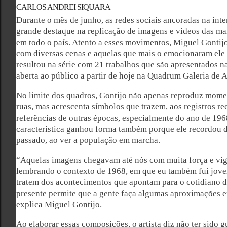
CARLOS ANDREI SIQUARA
Durante o mês de junho, as redes sociais ancoradas na int
grande destaque na replicação de imagens e vídeos das m
em todo o país. Atento a esses movimentos, Miguel Gontijo
com diversas cenas e aquelas que mais o emocionaram ele l
resultou na série com 21 trabalhos que são apresentados n
aberta ao público a partir de hoje na Quadrum Galeria de A
No limite dos quadros, Gontijo não apenas reproduz momen
ruas, mas acrescenta símbolos que trazem, aos registros re
referências de outras épocas, especialmente do ano de 1968
característica ganhou forma também porque ele recordou d
passado, ao ver a população em marcha.
“Aquelas imagens chegavam até nós com muita força e vig
lembrando o contexto de 1968, em que eu também fui jove
tratem dos acontecimentos que apontam para o cotidiano d
presente permite que a gente faça algumas aproximações en
explica Miguel Gontijo.
Ao elaborar essas composições, o artista diz não ter sido