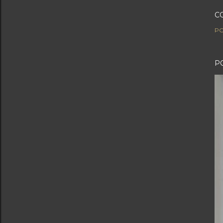
C
PO
P