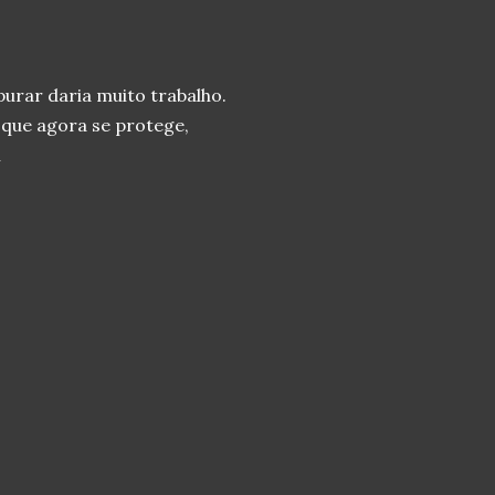
.
purar daria muito trabalho.
– que agora se protege,
i