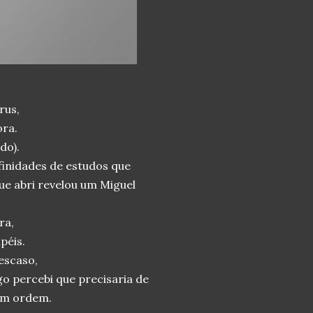
rus,
ora.
do).
nfinidades de estudos que
ue abri revelou um Miguel
.
ra,
apéis.
descaso,
go percebi que precisaria de
 em ordem.